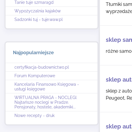
Tanie tuje szmaragd
Tłumiki sam
Wypożyczalnia kajaków
wyprzedaże
Sadzonki tuj - tuje.waw.pl
sklep s
różne sam
Najpopularniejsze
certyfikacja-budownictwo.pl
Forum Komputerowe
sklep aut
Kancelaria Finansowo Księgowa -
usługi księgowe
sklep z aut
WIRTUALNA PRAGA - NOCLEGI.
Peugeot, Re
Najtańsze noclegi w Pradze.
Pensjonaty, hostele, akademiki...
Nowe recepty - druk
sklep aut