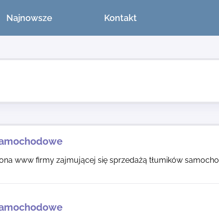
Najnowsze
Kontakt
 samochodowe
trona www firmy zajmującej się sprzedażą tłumików samoch
 samochodowe