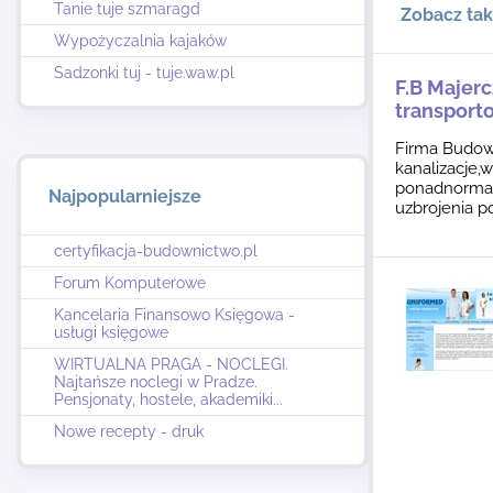
Tanie tuje szmaragd
Zobacz ta
Wypożyczalnia kajaków
Sadzonki tuj - tuje.waw.pl
F.B Majerc
transport
Firma Budowl
kanalizacje,
ponadnorma
Najpopularniejsze
uzbrojenia p
certyfikacja-budownictwo.pl
Forum Komputerowe
Kancelaria Finansowo Księgowa -
usługi księgowe
WIRTUALNA PRAGA - NOCLEGI.
Najtańsze noclegi w Pradze.
Pensjonaty, hostele, akademiki...
Nowe recepty - druk