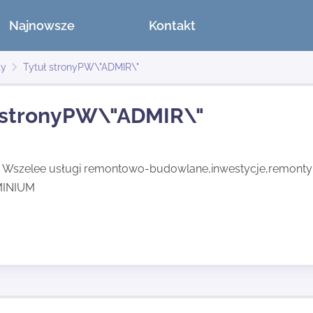
Najnowsze
Kontakt
ty
Tytuł stronyPW\"ADMIR\"
 stronyPW\"ADMIR\"
y Wszelee usługi remontowo-budowlane,inwestycje,remonty
MINIUM