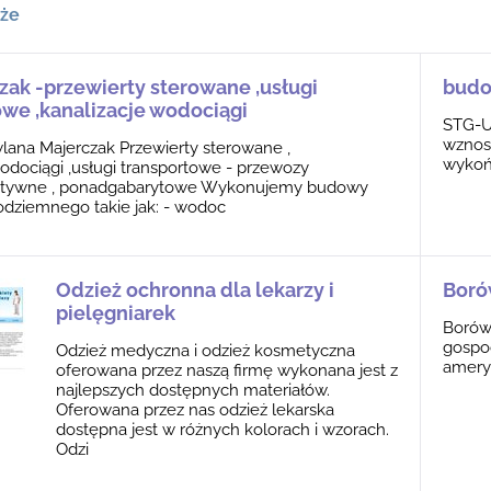
kże
zak -przewierty sterowane ,usługi
budo
owe ,kanalizacje wodociągi
STG-U
wznos
ana Majerczak Przewierty sterowane ,
wykoń
wodociągi ,usługi transportowe - przewozy
tywne , ponadgabarytowe Wykonujemy budowy
odziemnego takie jak: - wodoc
Odzież ochronna dla lekarzy i
Boró
pielęgniarek
Borów
gospo
Odzież medyczna i odzież kosmetyczna
ameryk
oferowana przez naszą firmę wykonana jest z
najlepszych dostępnych materiałów.
Oferowana przez nas odzież lekarska
dostępna jest w różnych kolorach i wzorach.
Odzi