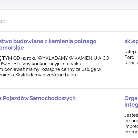
kże
stwo budowlane z kamienia polnego
sklep
omorskie
sklep 
Ford, 
Ę TYM OD 91 roku WYKŁADAMY W KAMIENIU A CO
Renaul
ZE jesteśmy konkurencyjni na rynku
im ponieważ mamy rozsądne cenny za usługę w
kamienia .Wykładamy przeróżne budo
a Pojazdów Samochodowych
Organ
inte
Jesteś
organi
imprez
promo