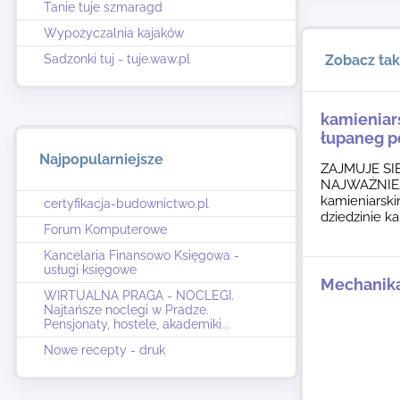
Tanie tuje szmaragd
Wypożyczalnia kajaków
Sadzonki tuj - tuje.waw.pl
Zobacz ta
kamieniar
łupaneg p
Najpopularniejsze
ZAJMUJE SI
NAJWAŻNIEJS
kamieniarsk
certyfikacja-budownictwo.pl
dziedzinie 
Forum Komputerowe
Kancelaria Finansowo Księgowa -
usługi księgowe
Mechanik
WIRTUALNA PRAGA - NOCLEGI.
Najtańsze noclegi w Pradze.
Pensjonaty, hostele, akademiki...
Nowe recepty - druk